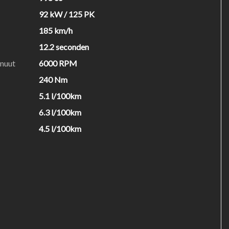
92 kW / 125 PK
185 km/h
12.2 seconden
inuut
6000 RPM
240 Nm
5.1 l/100km
6.3 l/100km
4.5 l/100km