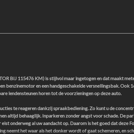
IJ 115476 KM) is stijlvol maar ingetogen en dat maakt meteen 
en benzinemotor en een handgeschakelde versnellingsbak. Ook 16 
lbare lendensteunen horen tot de voorzieningen op deze auto.
cties te reageren dankzij spraakbediening. Zo kunt u de concentra
nnen altijd behaaglijk. Inparkeren zonder angst voor schade. De pa
ist onderweg al uw aandacht op. Daarom is het goed dat deze Ford
ting neemt het waar als het donker wordt of gaat schemeren, en sch