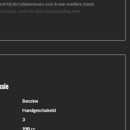
et hij de ruitenwissers ook in een snellere stand.
nspiegel, centrale deurvergrendeling met
staan op een hellend wegdeel is een eitje dankzij
ssie
Benzine
Handgeschakeld
3
998 cc