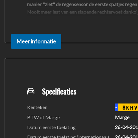
manier "ziet" de regensensor de eerste spatjes regen e
Nooit meer last van een slapende rechtervoet dankzi
afstandsbediening en verstelbaar stuur is deze Ford
De nieuwste veiligheidssystemen komen in deze For
Meer informatie
de hill hold control.
Is dit de auto die u zoekt? Neem snel contact met ons
Specificaties
Kenteken
8KHV
NL
BTW of Marge
Marge
Datum eerste toelating
26-04-20
Datum eerste toelating (internationaal)
26-04-20