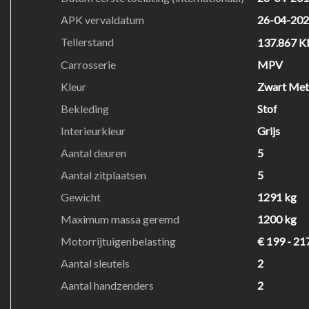
APK vervaldatum
26-04-20
Tellerstand
137.867 
Carrosserie
MPV
Kleur
Zwart Meta
Bekleding
Stof
Interieurkleur
Grijs
Aantal deuren
5
Aantal zitplaatsen
5
Gewicht
1291 kg
Maximum massa geremd
1200 kg
Motorrijtuigenbelasting
€ 199 - 21
Aantal sleutels
2
Aantal handzenders
2