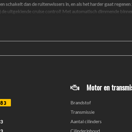
n schakelt dan de ruitenwissers in, en als het harder gaat regenen z
j de uitgekiende cruise control! Met automatisch dimmende binne
 helemaal compleet.
d C-Max (NIEUWE REVISIE MOTOR BIJ 115476 KM) samen. Even stil
 op, dan kunt u hem binnenkort zelf bekijken.
Motor en transmi
Brandstof
83
Transmissie
Aantal cilinders
13
Cilinderinhoud
13