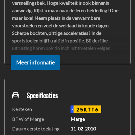
versnellingsbak. Hoge kwaliteit is ook binnenin
aanwezig. Kijkt u maar naar de leren bekleding! Doe
maar luxe! Neem plaats in de verwarmbare
voorstoelen en voel de weldaad in koude dagen.
Scherpe bochten, pittige acceleraties? In de
sportstoelen blijft u altijd in positie. Bij de rijke
uitrusting horen ook 16 inch lichtmetalen velgen,
donker getint glas achter, in delen neerklapbare
Meer informatie
achterbank, verstelbare lendensteunen en
snelheidsafhankelijke stuurbekrachtiging.
Prettig, altijd weten waar je moet zijn en hoe lang de
rit nog duurt met het navigatiesysteem. De auto is ook
Specificaties
uitgevoerd met automatische airconditioning. Het
stuur van deze auto heeft uiteenlopende functies. Ook
Kenteken
25KTT6
NL
om het geluid te regelen. De audiobediening op het
BTW of Marge
Marge
stuur draagt daarom actief bij aan een veilige rit.
Datum eerste toelating
11-02-2010
Parkeerplekken worden er niet ruimer op. Maar met