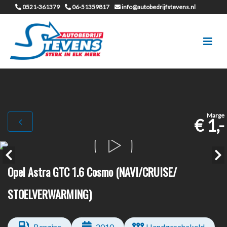
0521-361379
06-51359817
info@autobedrijfstevens.nl
Marge
€ 1,-
Opel Astra GTC 1.6 Cosmo (NAVI/CRUISE/
STOELVERWARMING)
Benzine
2010
Handgeschakeld