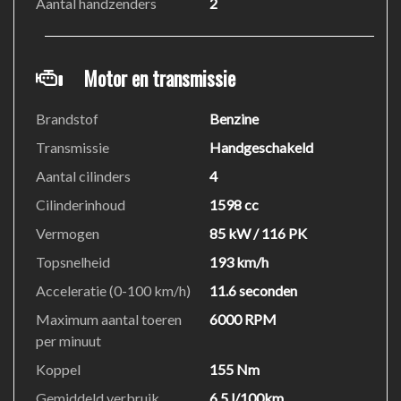
Aantal handzenders
2
Motor en transmissie
Brandstof
Benzine
Transmissie
Handgeschakeld
Aantal cilinders
4
Cilinderinhoud
1598 cc
Vermogen
85 kW / 116 PK
Topsnelheid
193 km/h
Acceleratie (0-100 km/h)
11.6 seconden
Maximum aantal toeren
6000 RPM
per minuut
Koppel
155 Nm
Gemiddeld verbruik
6.5 l/100km