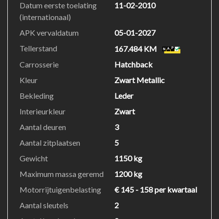
Datum eerste toelating
11-02-2010
de aanwezige parkeersensoren krijgt u deze Opel
(internationaal)
Astra GTC zonder problemen op z'n plaats. Om de
veiligheid onderweg te verhogen, heeft deze Opel
APK vervaldatum
05-01-2027
zowel een automatisch inschakelbare verlichting als
Tellerstand
167.484 KM
een regensensor aan boord, zodat hij zelf de
Carrosserie
Hatchback
verlichting en de ruitenwissers kan inschakelen. En dan
is deze auto ook nog eens voorzien van cruise control,
Kleur
Zwart Metallic
automatisch dimmende binnenspiegel, lederen stuur,
Bekleding
Leder
centrale deurvergrendeling met afstandsbediening,
Interieurkleur
Zwart
boordcomputer en lederen versnellingspook.
Aantal deuren
3
We laten u deze auto graag helemaal zien. Belt u ons
Aantal zitplaatsen
5
voor een afspraak?
Gewicht
1150 kg
Maximum massa geremd
1200 kg
Motorrijtuigenbelasting
€ 145 - 158 per kwartaal
Aantal sleutels
2