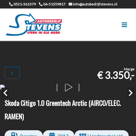
0521-361379
06-51359817
info@autobedrijfstevens.nl
Marge
€ 3.350,-
Skoda Citigo 1.0 Greentech Arctic (AIRCO/ELEC.
RAMEN)
Benzine
2013
Handgeschakeld