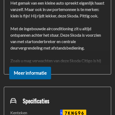
Het gemak van een kleine auto spreekt eigenlijk haast
vanzelf. Maar ook in uw portemonnee is te merken:
klein is fijn! Hij rijdt lekker, deze Skoda. Pittig ook.
Met de ingebouwde airconditioning zit u altijd
ontspannen achter het stuur. Deze Skoda is voorzien
van met startonderbreker en centrale
deurvergrendeling met afstandsbediening.
Zoals u mag verwachten van deze Skoda Citigo is hij
uitgerust met een reeks aan actieve
Meer informatie
veiligheidssystemen. Rempedaal, handrem - allemaal
niet meer nodig bij stilstaan op een helling. De hill hold
control zet 'm onbeweeglijk en veilig vast tot u weer
gas geeft.
Specificaties
Lijkt deze Skoda u wat? Neem dan nu contact op voor
een afspraak of een proefrit!
Kenteken
7KNG96
NL