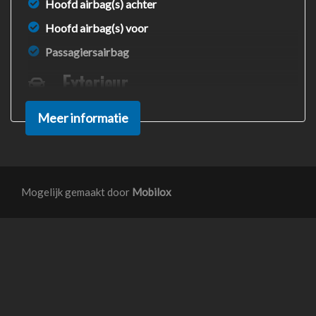
Hoofd airbag(s) achter
Hoofd airbag(s) voor
Passagiersairbag
Exterieur
Achterruitwisser
Meer informatie
Bumpers in carrosseriekleur
Centrale vergrendeling met afstandsbediening
Extra getint glas achter
Mogelijk gemaakt door
Mobilox