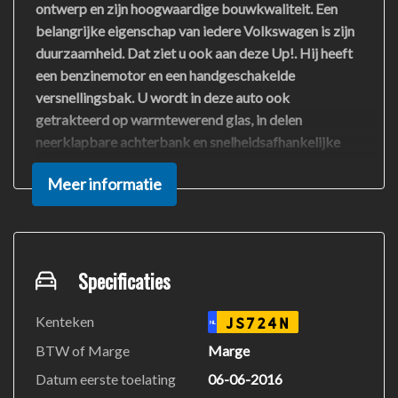
ontwerp en zijn hoogwaardige bouwkwaliteit. Een
belangrijke eigenschap van iedere Volkswagen is zijn
duurzaamheid. Dat ziet u ook aan deze Up!. Hij heeft
een benzinemotor en een handgeschakelde
versnellingsbak. U wordt in deze auto ook
getrakteerd op warmtewerend glas, in delen
neerklapbare achterbank en snelheidsafhankelijke
stuurbekrachtiging.
Meer informatie
Met de aanwezige airconditioning bepaalt u zelf het
binnenklimaat. Deze Volkswagen is voorzien van
centrale deurvergrendeling met afstandsbediening en
verstelbaar stuur.
Specificaties
In de Volkswagen Up! heeft uw veiligheid en die van
Kenteken
JS724N
NL
uw omgeving prioriteit. Een langere remweg, meer
BTW of Marge
Marge
slijtage, grotere kans op een klapband: te weinig lucht
Datum eerste toelating
06-06-2016
in de banden is een slecht idee. Daarom checkt het