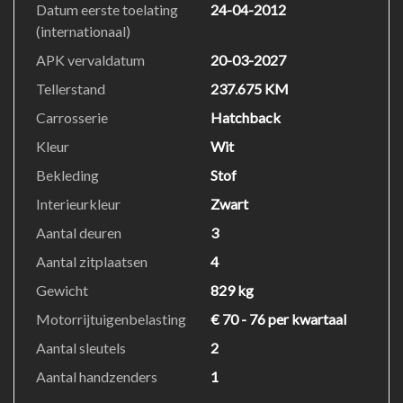
Datum eerste toelating
24-04-2012
bandenspanningscontrolesysteem automatisch of de
(internationaal)
druk in de banden nog op peil is.
APK vervaldatum
20-03-2027
Indien u interesse heeft in deze auto, zetten we hem
Tellerstand
237.675 KM
graag klaar voor een proefrit. We horen graag van u,
Carrosserie
Hatchback
mailt of belt u ons meteen?
Kleur
Wit
Bekleding
Stof
Interieurkleur
Zwart
Aantal deuren
3
Aantal zitplaatsen
4
Gewicht
829 kg
Motorrijtuigenbelasting
€ 70 - 76 per kwartaal
Aantal sleutels
2
Aantal handzenders
1